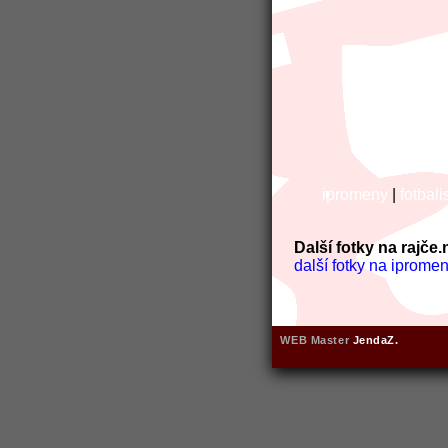
ipromeny
+
|
fotbal
Další fotky na rajče.
další fotky na ipromen
WEB Master
JendaZ.