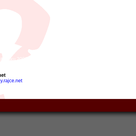
ista roku 2009 - Ostředek - 6.3.2010
net
y.rajce.net