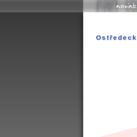
novink
Ostředeck
další alba uživate
kapela ProMěNY