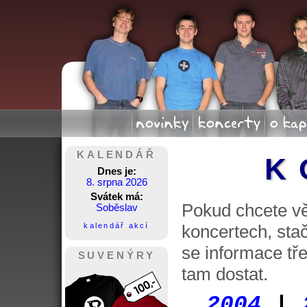
novinky
koncerty
o kap
KALENDÁŘ
K
Dnes je:
8. srpna 2026
Svátek má:
Pokud chcete vě
Soběslav
kalendář akcí
koncertech, stač
se informace tře
SUVENÝRY
tam dostat.
2004
|