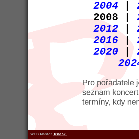
2004
|
2008 |
2012
|
2016
|
2020
|
202
Pro pořadatele 
seznam koncertů
termíny, kdy ne
WEB Master
JendaZ.