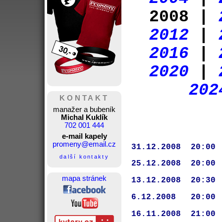
2008 |
2012
|
2016
|
2020
|
202
KONTAKT
manažer a bubeník
Michal Kuklík
702 001 444
e-mail kapely
promeny@email.cz
31.12.2008  20:00
další kontakty
25.12.2008  20:00
mapa stránek
13.12.2008  20:30
6.12.2008   20:00
16.11.2008  21:00