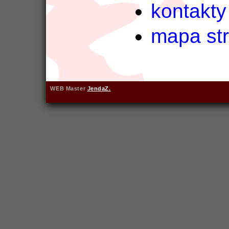
kontakty
mapa st
WEB Master
JendaZ.