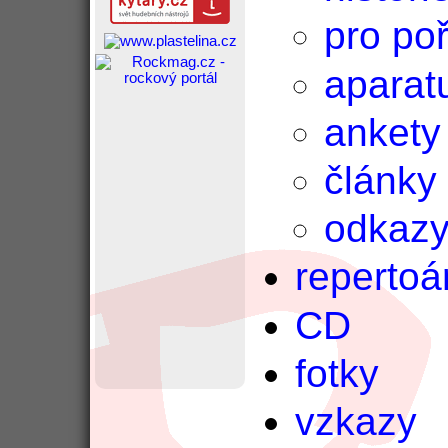
pro po
aparat
ankety
články
odkaz
repertoá
CD
fotky
vzkazy