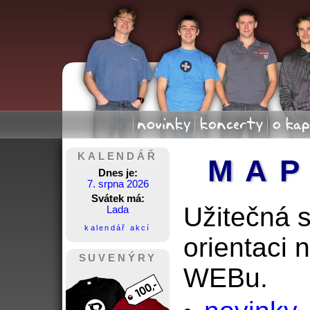
novinky
koncerty
o kap
KALENDÁŘ
MAP
Dnes je:
7. srpna 2026
Svátek má:
Užitečná 
Lada
kalendář akcí
orientaci
SUVENÝRY
WEBu.