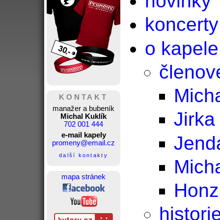
novinky
koncerty
o kapele
členov
Mich
KONTAKT
manažer a bubeník
Jirka
Michal Kuklík
702 001 444
e-mail kapely
Jend
promeny@email.cz
další kontakty
Micha
mapa stránek
Honz
histori