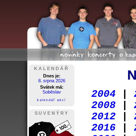
novinky
koncerty
o kap
KALENDÁŘ
Dnes je:
8. srpna 2026
Svátek má:
2004
|
Soběslav
kalendář akcí
2008
|
SUVENÝRY
2012
|
2016
|