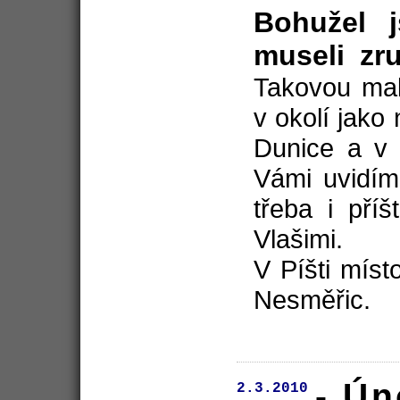
Bohužel 
museli zru
Takovou mal
v okolí jako
Dunice a v 
Vámi uvidím
třeba i pří
Vlašimi.
V Píšti mís
Nesměřic.
- Ún
2.3.2010