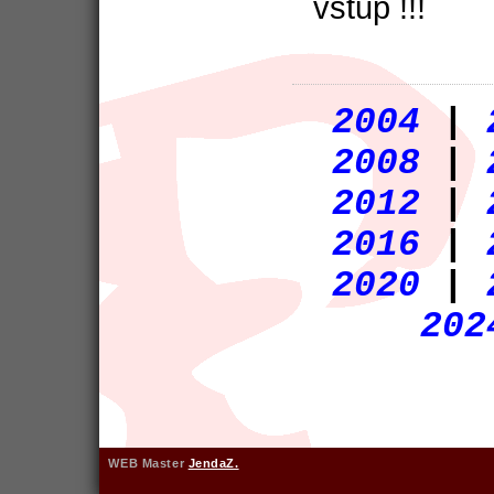
vstup !!!
2004
|
2008
|
2012
|
2016
|
2020
|
202
WEB Master
JendaZ.