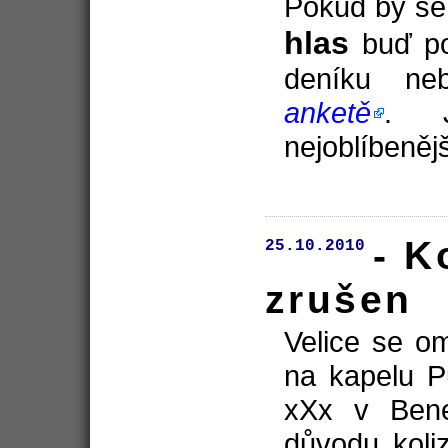
Pokud by se
hlas
buď po
deníku n
anketě
. 
nejoblíbeně
- K
25.10.2010
zrušen
Velice se o
na kapelu Pu
xXx v Bene
důvodu koli