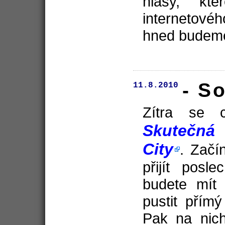
hlasy, kt
internetovéh
hned budeme
- S
11.8.2010
Zítra se
Skutečná 
City
. Začí
přijít posl
budete mít
pustit přím
Pak na nich