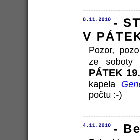
- S
8.11.2010
V PÁTE
Pozor, pozo
ze soboty 
PÁTEK 19. 
kapela
Gen
počtu :-)
- B
4.11.2010