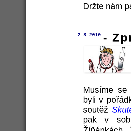
Držte nám pa
- Zp
2.8.2010
Musíme se 
byli v pořádk
soutěž
Skut
pak v sob
Žíňánkách.