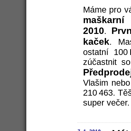
Máme pro vá
maškarní 
2010
Prv
.
kaček
. Ma
ostatní 10
zúčastnit s
Předprodej
Vlašim nebo
210 463. Tě
super večer.