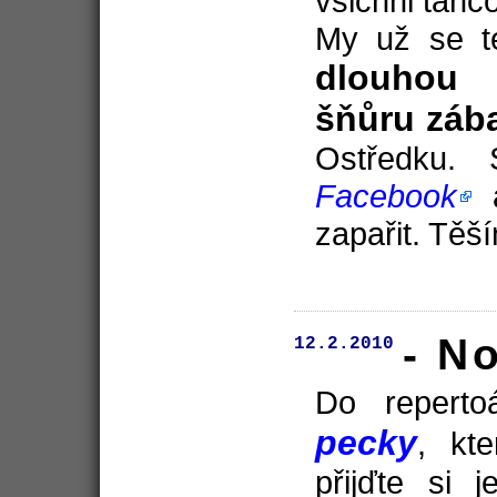
všichni tanco
My už se t
dlouhou
šňůru záb
Ostředku. 
Facebook
a
zapařit. Těš
- N
12.2.2010
Do repert
pecky
, kt
přijďte si 