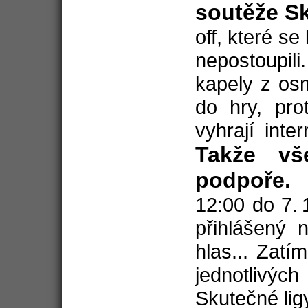
soutěže Sk
off, které se
nepostoupil
kapely z os
do hry, pro
vyhrají inte
Takže vš
podpoře.
H
12:00 do 7.
přihlášený
hlas... Zat
jednotlivýc
Skutečné lig