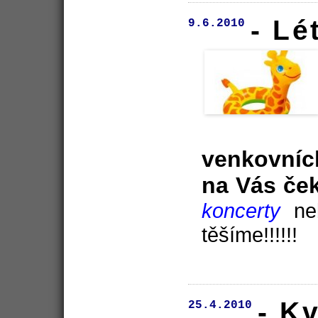
- Lé
9.6.2010
venkovníc
na Vás ček
koncerty
ne
těšíme!!!!!!
- K
25.4.2010