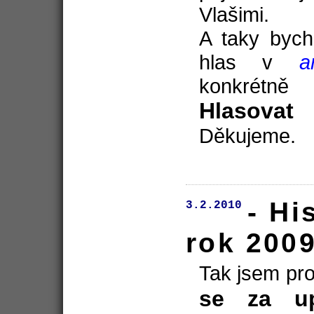
Vlašimi.
A taky bych
hlas v
a
konkrétn
Hlasovat
Děkujeme.
- Hi
3.2.2010
rok 200
Tak jsem pro
se za up