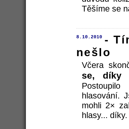
Těšíme se na
- T
8.10.2010
nešlo
Včera skon
se, díky
Postoupil
hlasování. 
mohli 2× za
hlasy... díky.