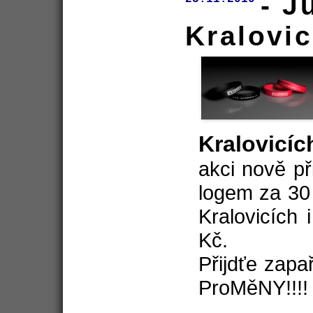
- J
Kralovi
Kralovicíc
akci nově př
logem za 30 
Kralovicích
Kč.
Přijdťe zapa
ProMěNY!!!! 