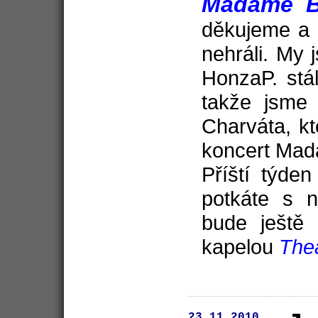
Madame Bu
děkujeme a 
nehráli. My 
HonzaP. stá
takže jsme
Charváta, k
koncert Mada
Příští týde
potkáte s 
bude ještě
kapelou
The
23.11.2010