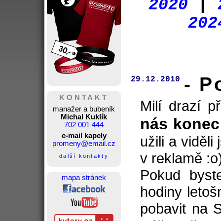
2020
|
202
- P
29.12.2010
KONTAKT
Milí drazí p
manažer a bubeník
Michal Kuklík
nás konec
702 001 444
e-mail kapely
užili a viděl
promeny@email.cz
v reklamě :o
další kontakty
Pokud byste
mapa stránek
hodiny letoš
pobavit na 