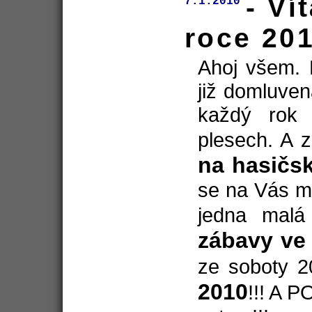
- Ví
7.1.2010
roce 20
Ahoj všem. 
již domluve
každý rok
plesech. A 
na hasičs
se na Vás mo
jedna malá
zábavy ve 
ze soboty 2
2010
!!! A 