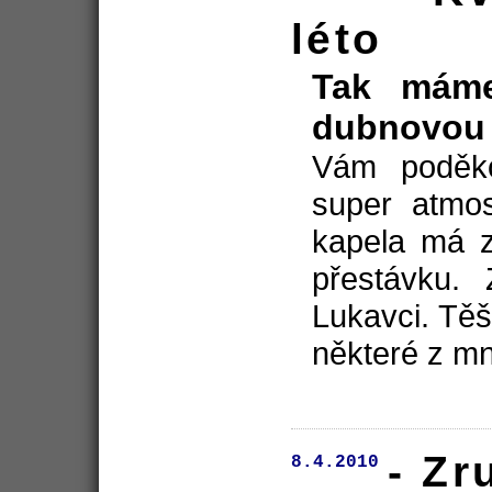
léto
Tak máme
dubnovou
Vám poděko
super atmos
kapela má z
přestávku
Lukavci. Tě
některé z mn
- Zr
8.4.2010