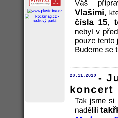
Váš přip
Vlašimi
, k
čísla 15,
nebyl v před
pouze tento 
Budeme se tě
- J
28.11.2010
koncert
Tak jsme si 
takř
nadělili