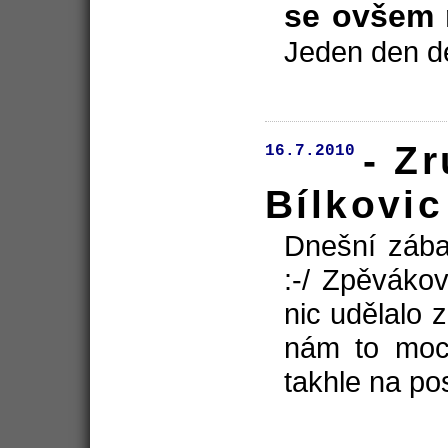
se ovšem 
Jeden den deš
- Z
16.7.2010
Bílkovic
Dnešní zába
:-/ Zpěváko
nic udělalo 
nám to moc 
takhle na pos