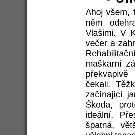
Ahoj všem, 
něm odehr
Vlašimi. V 
večer a zahr
Rehabilitač
maškarní zá
překvapiv
čekali. Těžk
začínající j
Škoda, prot
ideální. Př
špatná, vět