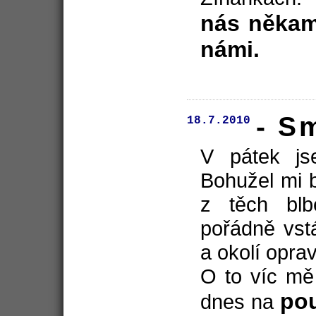
nás někam
námi.
- S
18.7.2010
V pátek js
Bohužel mi b
z těch blb
pořádně vstá
a okolí opr
O to víc mě 
pou
dnes na