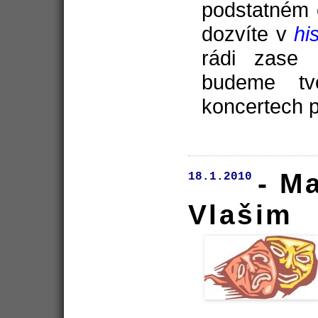
podstatném 
dozvíte v
hi
rádi zase
budeme tvo
koncertech 
- M
18.1.2010
Vlašim