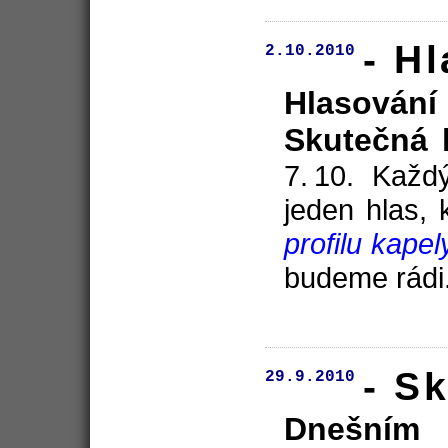
- H
2.10.2010
Hlasová
Skutečná l
7. 10. Kaž
jeden hlas,
profilu kap
budeme rádi.
- S
29.9.2010
Dnešním 