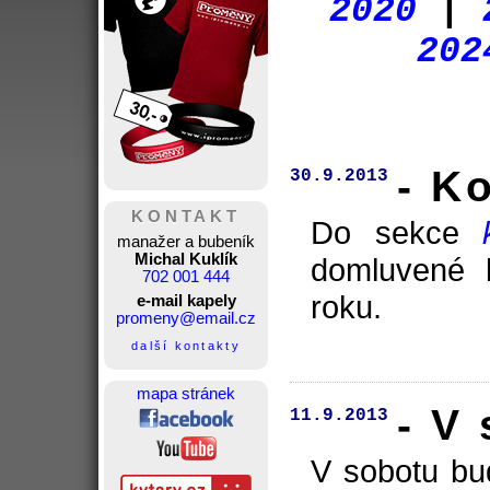
2020
|
202
- K
30.9.2013
KONTAKT
Do sekce
manažer a bubeník
Michal Kuklík
domluvené k
702 001 444
roku.
e-mail kapely
promeny@email.cz
další kontakty
mapa stránek
- V
11.9.2013
V sobotu bu