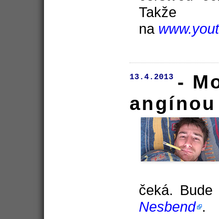
Tak
na
www.yout
- M
13.4.2013
angínou
čeká. Bude
Nesbend
.