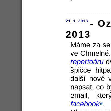
- O
21.1.2013
2013
Máme za sebo
ve Chmelné. 
repertoáru
dv
špičce hitp
další nové 
napsat, co b
email, kt
facebook
.