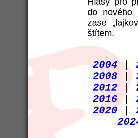
Hlasy pro 
do nového 
zase „lajko
štítem.
2004
|
2008
|
2012
| 
2016
|
2020
|
202