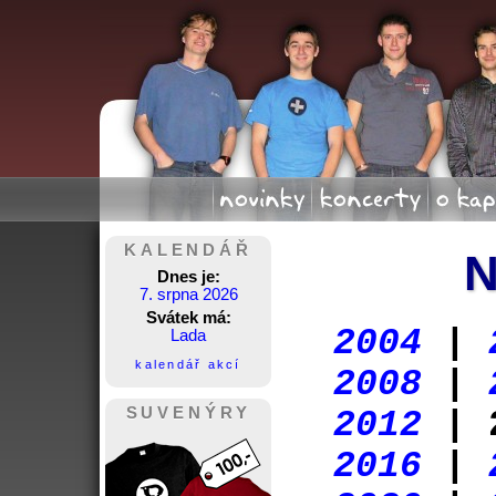
novinky
koncerty
o kap
KALENDÁŘ
Dnes je:
7. srpna 2026
Svátek má:
2004
|
Lada
kalendář akcí
2008
|
SUVENÝRY
2012
| 
2016
|