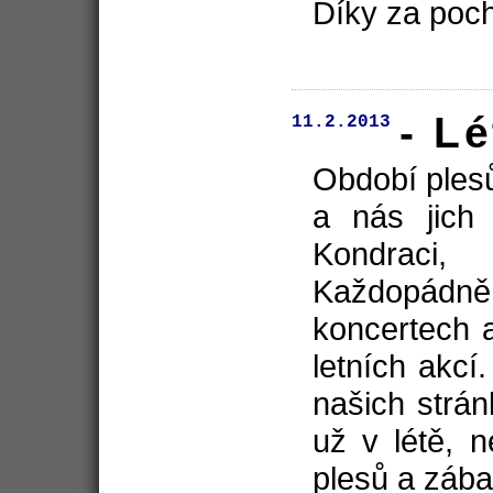
Díky za poch
- L
11.2.2013
Období ples
a nás jich 
Kondraci
Každopádně
koncertech a 
letních akcí
našich strá
už v létě, 
plesů a zábav