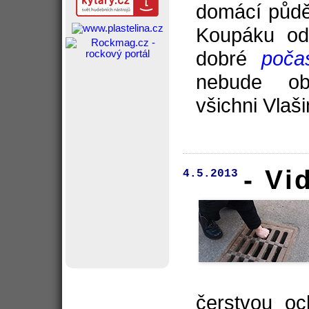
domácí půdě
Koupáku od
dobré
poča
nebude obj
všichni Vlaš
- Vi
4.5.2013
čerstvou oc